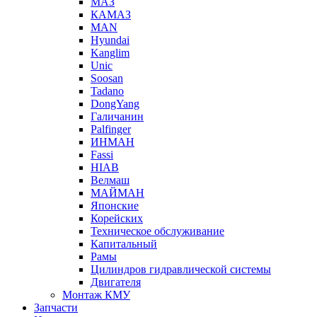
МАЗ
КАМАЗ
MAN
Hyundai
Kanglim
Unic
Soosan
Tadano
DongYang
Галичанин
Palfinger
ИНМАН
Fassi
HIAB
Велмаш
МАЙМАН
Японские
Корейских
Техническое обслуживание
Капитальный
Рамы
Цилиндров гидравлической системы
Двигателя
Монтаж КМУ
Запчасти