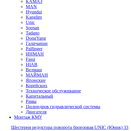
КАМАЗ
MAN
Hyundai
Kanglim
Unic
Soosan
Tadano
DongYang
Галичанин
Palfinger
ИНМАН
Fassi
HIAB
Велмаш
МАЙМАН
Японские
Корейских
Техническое обслуживание
Капитальный
Рамы
Цилиндров гидравлической системы
Двигателя
Монтаж КМУ
Шестерня редуктора поворота бронзовая UNIC (Юник) 33