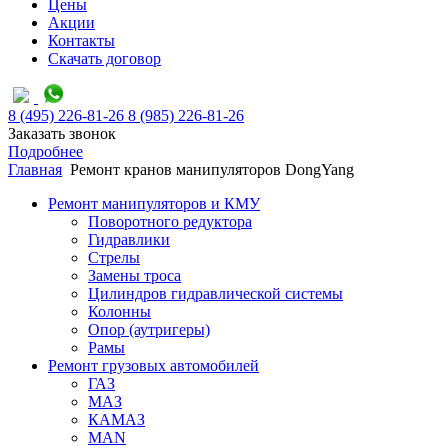
Цены
Акции
Контакты
Скачать договор
8 (495) 226-81-26
8 (985) 226-81-26
Заказать звонок
Подробнее
Главная
Ремонт кранов манипуляторов DongYang
Ремонт манипуляторов и КМУ
Поворотного редуктора
Гидравлики
Стрелы
Замены троса
Цилиндров гидравлической системы
Колонны
Опор (аутригеры)
Рамы
Ремонт грузовых автомобилей
ГАЗ
МАЗ
КАМАЗ
MAN