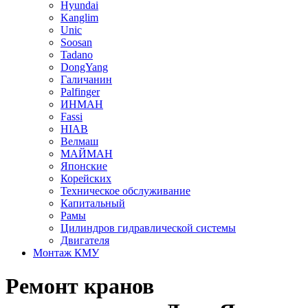
Hyundai
Kanglim
Unic
Soosan
Tadano
DongYang
Галичанин
Palfinger
ИНМАН
Fassi
HIAB
Велмаш
МАЙМАН
Японские
Корейских
Техническое обслуживание
Капитальный
Рамы
Цилиндров гидравлической системы
Двигателя
Монтаж КМУ
Ремонт кранов