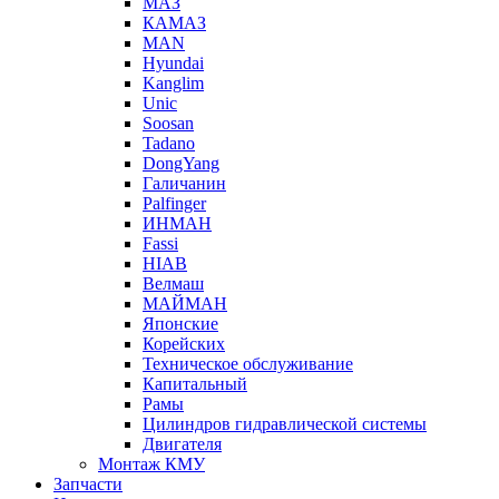
МАЗ
КАМАЗ
MAN
Hyundai
Kanglim
Unic
Soosan
Tadano
DongYang
Галичанин
Palfinger
ИНМАН
Fassi
HIAB
Велмаш
МАЙМАН
Японские
Корейских
Техническое обслуживание
Капитальный
Рамы
Цилиндров гидравлической системы
Двигателя
Монтаж КМУ
Запчасти