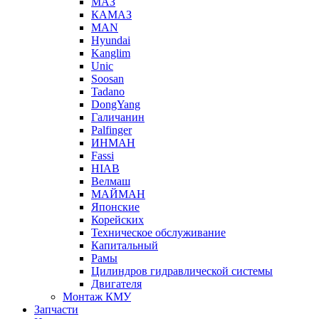
МАЗ
КАМАЗ
MAN
Hyundai
Kanglim
Unic
Soosan
Tadano
DongYang
Галичанин
Palfinger
ИНМАН
Fassi
HIAB
Велмаш
МАЙМАН
Японские
Корейских
Техническое обслуживание
Капитальный
Рамы
Цилиндров гидравлической системы
Двигателя
Монтаж КМУ
Запчасти