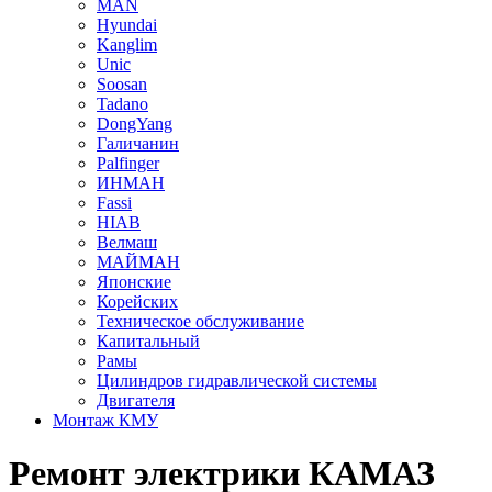
MAN
Hyundai
Kanglim
Unic
Soosan
Tadano
DongYang
Галичанин
Palfinger
ИНМАН
Fassi
HIAB
Велмаш
МАЙМАН
Японские
Корейских
Техническое обслуживание
Капитальный
Рамы
Цилиндров гидравлической системы
Двигателя
Монтаж КМУ
Ремонт электрики КАМАЗ