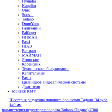
Hyundai
Kanglim
Unic
Soosan
Tadano
DongYang
Галичанин
Palfinger
ИНМАН
Fassi
HIAB
Велмаш
МАЙМАН
Японские
Корейских
Техническое обслуживание
Капитальный
Рамы
Цилиндров гидравлической системы
Двигателя
Монтаж КМУ
Шестерня редуктора поворота бронзовая Тадано, 34 зуба,
149 мм
вал-шестерня редуктора поворота Tadano (Тадано) Z300