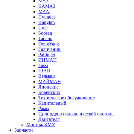
МАЗ
КАМАЗ
MAN
Hyundai
Kanglim
Unic
Soosan
Tadano
DongYang
Галичанин
Palfinger
ИНМАН
Fassi
HIAB
Велмаш
МАЙМАН
Японские
Корейских
Техническое обслуживание
Капитальный
Рамы
Цилиндров гидравлической системы
Двигателя
Монтаж КМУ
Запчасти